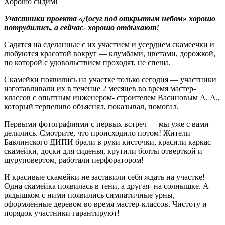
Хорошо сидим!
Участники проекта «Досуг под открытым небом» хорошо
потрудились, а сейчас- хорошо отдыхают!
Садятся на сделанные с их участием и усердием скамеечки и
любуются красотой вокруг — клумбами, цветами, дорожкой,
по которой с удовольствием проходят, не спеша.
Скамейки появились на участке только сегодня — участники
изготавливали их в течение 2 месяцев во время мастер-
классов с опытным инженером- строителем Васиновым А. А.,
который терпеливо объяснял, показывал, помогал.
Первыми фотографиями с первых встреч — мы уже с вами
делились. Смотрите, что происходило потом! Жители
Бавлинского ДИПИ брали в руки кисточки, красили каркас
скамейки, доски для сиденья, крутили болты отверткой и
шуруповертом, работали перфоратором!
И красивые скамейки не заставили себя ждать на участке!
Одна скамейка появилась в тени, а другая- на солнышке. А
рядышком с ними появились симпатичные урны,
оформленные деревом во время мастер-классов. Чистоту и
порядок участники гарантируют!