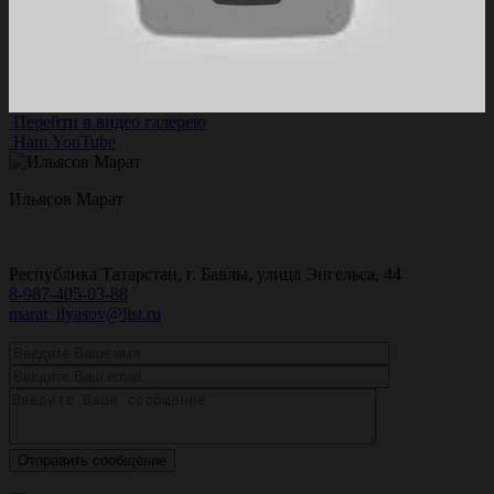
Перейти в видео галерею
Наш YouTube
Ильясов Марат
Республика Татарстан, г. Бавлы, улица Энгельса, 44
8-987-405-03-88
marat_ilyasov@list.ru