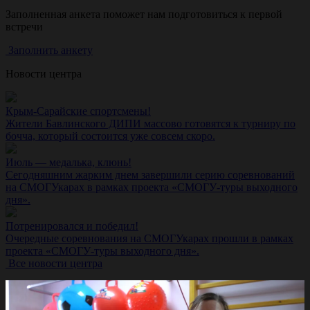
Заполненная анкета поможет нам подготовиться к первой
встречи
Заполнить анкету
Новости центра
Крым-Сарайские спортсмены!
Жители Бавлинского ДИПИ массово готовятся к турниру по
бочча, который состоится уже совсем скоро.
Июль — медалька, клюнь!
Сегодняшним жарким днем завершили серию соревнований
на СМОГУкарах в рамках проекта «СМОГУ-туры выходного
дня».
Потренировался и победил!
Очередные соревнования на СМОГУкарах прошли в рамках
проекта «СМОГУ-туры выходного дня».
Все новости центра