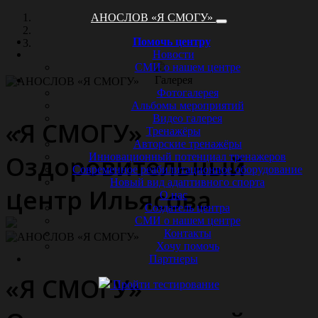
АНОСЛОВ «Я СМОГУ»
Помочь центру
Новости
СМИ о нашем центре
Галерея
Фотогалерея
Альбомы мероприятий
Видео галерея
«Я СМОГУ»
Тренажёры
Авторские тренажёры
Оздоровительный
Инновационный потенциал тренажеров
Современное реабилитационное оборудование
Новый вид адаптивного спорта
центр Ильясова
О нас
Создатель центра
СМИ о нашем центре
Контакты
Хочу помочь
Партнеры
«Я СМОГУ»
Пройти тестирование