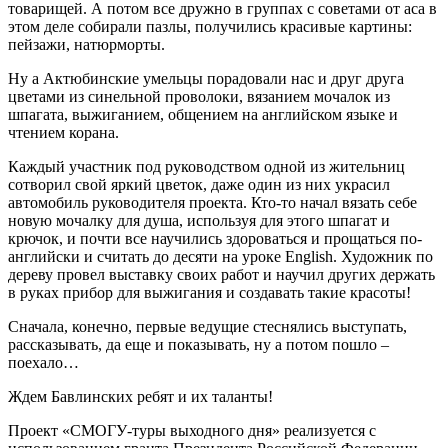
товарищей. А потом все дружно в группах с советами от аса в
этом деле собирали пазлы, получились красивые картины:
пейзажи, натюрморты.
Ну а Актюбинские умельцы порадовали нас и друг друга
цветами из синельной проволоки, вязанием мочалок из
шпагата, выжиганием, общением на английском языке и
чтением корана.
Каждый участник под руководством одной из жительниц
сотворил свой яркий цветок, даже один из них украсил
автомобиль руководителя проекта. Кто-то начал вязать себе
новую мочалку для душа, используя для этого шпагат и
крючок, и почти все научились здороваться и прощаться по-
английски и считать до десяти на уроке English. Художник по
дереву провел выставку своих работ и научил других держать
в руках прибор для выжигания и создавать такие красоты!
Сначала, конечно, первые ведущие стеснялись выступать,
рассказывать, да еще и показывать, ну а потом пошло –
поехало…
Ждем Бавлинских ребят и их таланты!
Проект «СМОГУ-туры выходного дня» реализуется с