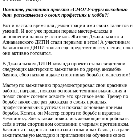
Помните, участники проекта «СМОГУ-туры выходного
дня» рассказывали о своих профессиях и хобби?!
Вот и настало время для демонстрации ими своих талантов и
умений. И вот уже прошли первые мастер-классы в
исполнении наших участников. Жители Джалильского и
Азнакаевского ДИПИ стали первыми в этом! А участникам
Бавлинского ДИПИ только еще предстоят выступления, пока
они активно готовятся.
В Джалильском ДИПИ команда проекта стала свидетелем
следующих мастерских: выжигание по дереву, ансамбль
баянов, сбор пазлов и даже спортивная борьба с манекеном!
Мастер по выжиганию продемонстрировал свои красивые
работы, награды, показал основные техники выжигания и
помог своим соседям освоить это красивое дело. Тренер по
борьбе также еще раз рассказал о своих прошлых
профессиональных успехах и показал основные приемы
борьбы. Кстати, он Мастер спорта по борьбе и взрастил
Чемпионку. Здесь также появились желающие попробовать
себя в этом спортивном состязании с черным противником.
Баянисты с радостью рассказали о клавишах баяна, сыграли
зажигательную мелодию и пригласили на обучение своих